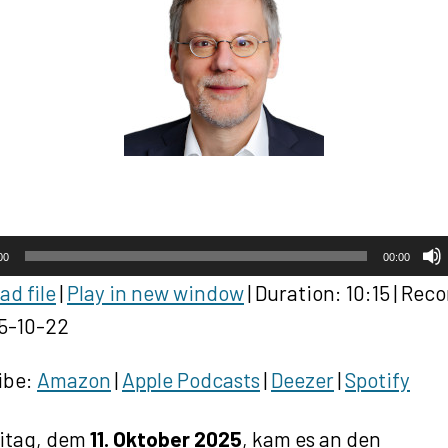
00
00:00
d file
|
Play in new window
|
Duration: 10:15
|
Reco
5-10-22
ibe:
Amazon
|
Apple Podcasts
|
Deezer
|
Spotify
itag, dem
11. Oktober 2025
, kam es an den