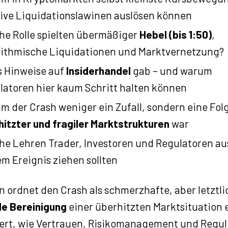
ive Liquidationslawinen auslösen können
he Rolle spielten übermäßiger
Hebel (bis 1:50)
,
rithmische Liquidationen und Marktvernetzung?
s Hinweise auf
Insiderhandel
gab – und warum
latoren hier kaum Schritt halten können
m der Crash weniger ein Zufall, sondern eine Fol
hitzter und fragiler Marktstrukturen
war
he Lehren Trader, Investoren und Regulatoren au
em Ereignis ziehen sollten
 ordnet den Crash als schmerzhafte, aber letztli
e Bereinigung
einer überhitzten Marktsituation 
iert, wie Vertrauen, Risikomanagement und Regu