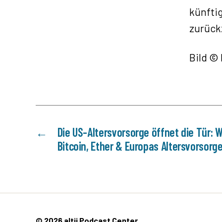
künfti
zurück
Bild ©
←
Die US-Altersvorsorge öffnet die Tür: W
Bitcoin, Ether & Europas Altersvorsorg
© 2026
altii Podcast Center