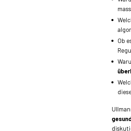
mass
Welc
algo
Ob e
Regu
Waru
über
Welc
dies
Ullmann
gesund
diskut