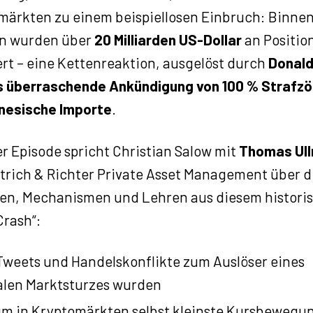
märkten zu einem beispiellosen Einbruch: Binne
n wurden über
20 Milliarden US-Dollar
an Positio
ert – eine Kettenreaktion, ausgelöst durch
Donal
 überraschende Ankündigung von 100 % Strafzö
inesische Importe
.
er Episode spricht Christian Salow mit
Thomas Ul
etrich & Richter Private Asset Management über d
en, Mechanismen und Lehren aus diesem histori
Crash“:
Tweets und Handelskonflikte zum Auslöser eines
alen Marktsturzes wurden
m in Kryptomärkten selbst kleinste Kursbewegu