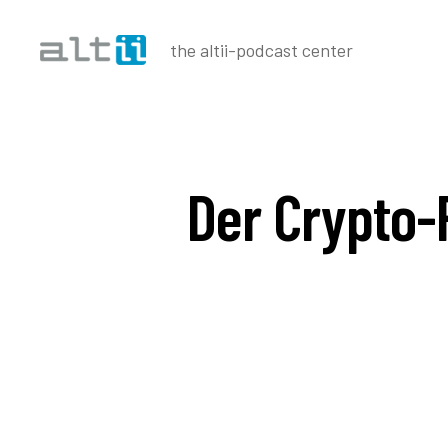
the altii-podcast center
altii
Podcast
Center
Der Crypto-