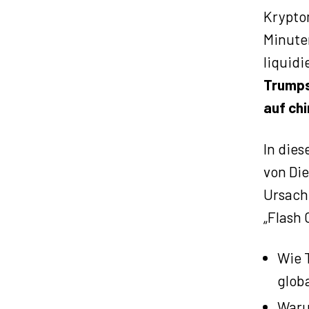
a
Krypto
y
Minute
e
liquidi
r
Trumps
auf ch
In dies
von Di
Ursach
„Flash 
Wie 
glob
Waru