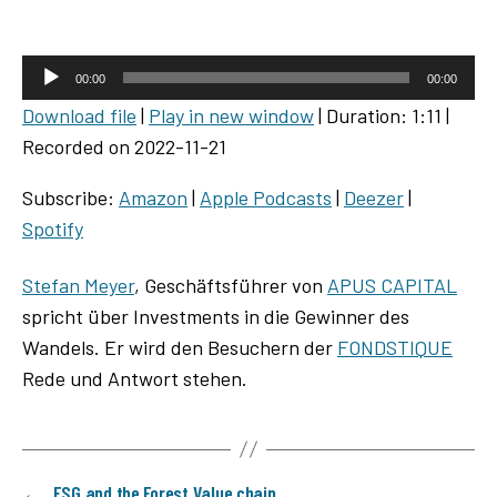
A
00:00
00:00
u
Download file
|
Play in new window
|
Duration: 1:11
|
d
Recorded on 2022-11-21
i
o
Subscribe:
Amazon
|
Apple Podcasts
|
Deezer
|
P
Spotify
l
a
Stefan Meyer
, Geschäftsführer von
APUS CAPITAL
y
spricht über Investments in die Gewinner des
e
Wandels. Er wird den Besuchern der
FONDSTIQUE
r
Rede und Antwort stehen.
←
ESG and the Forest Value chain