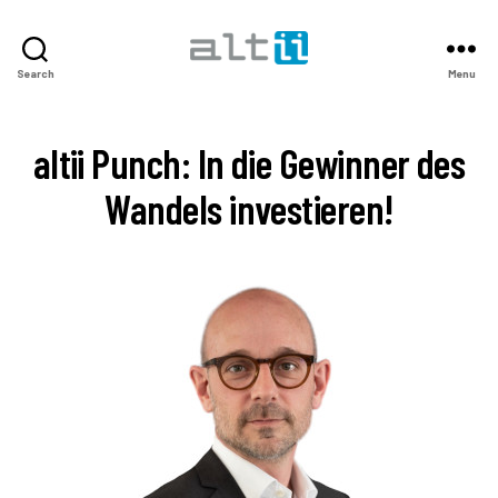
altii
Search
Menu
Podcast
Center
altii Punch: In die Gewinner des
Wandels investieren!