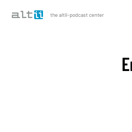
the altii-podcast center
altii
Podcast
Center
E