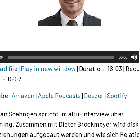
00
00:00
d file
|
Play in new window
|
Duration: 16:03
|
Rec
0-10-02
ibe:
Amazon
|
Apple Podcasts
|
Deezer
|
Spotify
fan Soehngen spricht im altii-Interview über
oning. Zusammen mit Dieter Brockmeyer wird disk
ziehungen aufgebaut werden und wie sich Relati