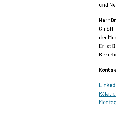
e
und Ne
r
Herr D
GmbH, 
der Mo
Er ist 
Bezieh
Kontak
Linked
R3lati
Montag