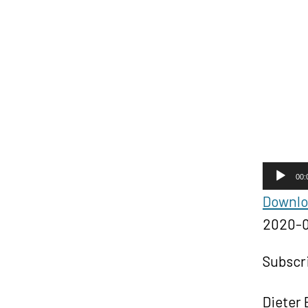
A
00:
u
Downloa
d
2020-0
i
o
Subscr
P
l
Dieter