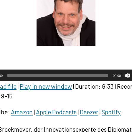
00
00:00
d file
|
Play in new window
|
Duration: 6:33
|
Reco
9-15
ibe:
Amazon
|
Apple Podcasts
|
Deezer
|
Spotify
 Brockmeyer, der Innovationsexperte des Diplomat