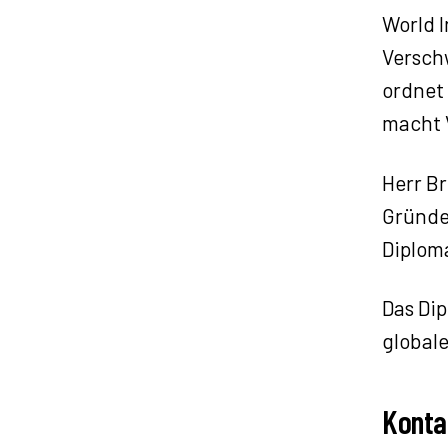
a
World I
y
Versch
e
ordnet
r
macht 
Herr Br
Gründer
Diplom
Das Dip
globale
Konta