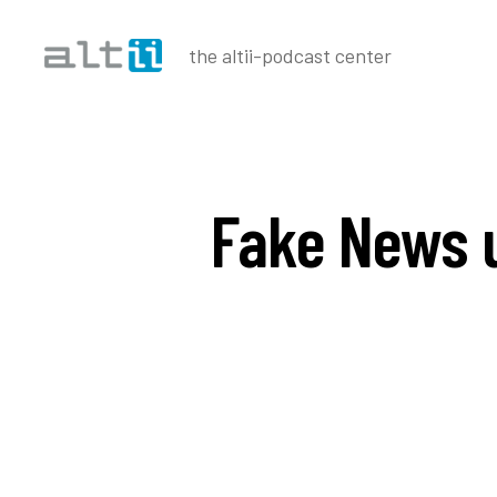
the altii-podcast center
altii
Podcast
Center
Fake News 