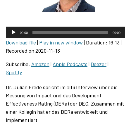
A
00:00
00:00
u
Download file
|
Play in new window
|
Duration: 16:13
|
d
Recorded on 2020-11-13
i
o
Subscribe:
Amazon
|
Apple Podcasts
|
Deezer
|
P
Spotify
l
a
Dr. Julian Frede spricht im altii Interview über die
y
Messung von Impact und das Development
e
Effectiveness Rating (DERa) der DEG. Zusammen mit
r
einer Kollegin hat er das DERa entwickelt und
implementiert.