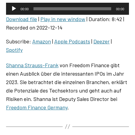
A
00:00
00:00
u
Download file
|
Play in new window
|
Duration: 8:42
|
d
Recorded on 2022-12-14
i
o
Subscribe:
Amazon
|
Apple Podcasts
|
Deezer
|
P
Spotify
l
a
Shanna Strauss-Frank
von Freedom Finance gibt
y
einen Ausblick über die interessanten IPOs im Jahr
e
2023. Sie betrachtet die einzelnen Branchen, erklärt
r
die Potenziale des Techsektors und geht auch auf
Risiken ein. Shanna ist Deputy Sales Director bei
Freedom Finance Germany
.