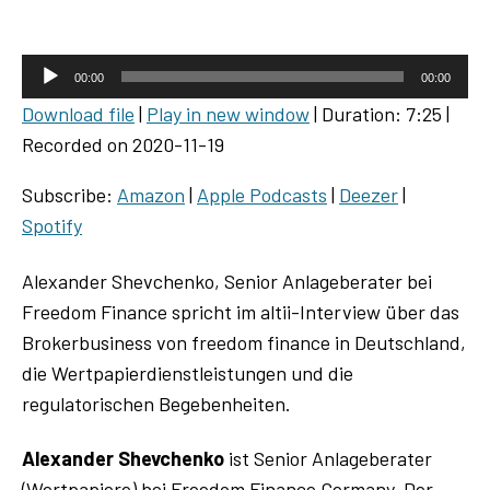
A
00:00
00:00
u
Download file
|
Play in new window
|
Duration: 7:25
|
d
Recorded on 2020-11-19
i
o
Subscribe:
Amazon
|
Apple Podcasts
|
Deezer
|
P
Spotify
l
a
Alexander Shevchenko, Senior Anlageberater bei
y
Freedom Finance spricht im altii-Interview über das
e
Brokerbusiness von freedom finance in Deutschland,
r
die Wertpapierdienstleistungen und die
regulatorischen Begebenheiten.
Alexander Shevchenko
ist Senior Anlageberater
(Wertpapiere) bei Freedom Finance Germany. Der